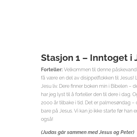
Stasjon 1 – Inntoget 
Forteller:
Velkommen til denne påskevandrin
få være en del av disippelflokken til Jesus!
Jesu liv. Dere finner boken min i Bibelen – d
har jeg lyst til å forteller den til dere i dag
2000 år tilbake i tid. Det er palmesøndag – o
bare på Jesus. Vi kan jo ikke starte før h
også!
(Judas går sammen med Jesus og Peter)