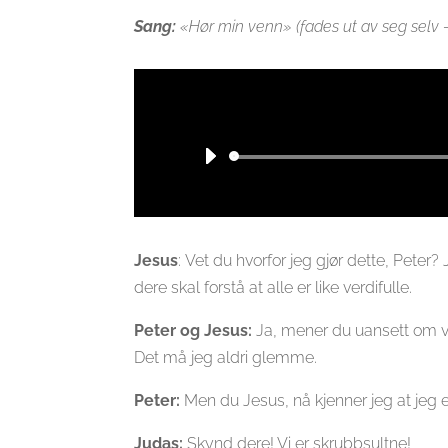
Sang:
«Hør min venn» (fades ut av seg selv – 
Jesus
: Vet du hvorfor jeg gjør dette, Peter?
dere skal forstå at alle er like verdifulle.
Peter og Jesus:
Ja, mener du uansett om vi e
Det må jeg aldri glemme.
Peter:
Men du Jesus, nå kjenner jeg at jeg er
Judas:
Skynd dere! Vi er skrubbsultne!