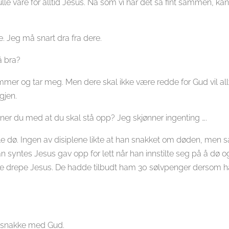
e vare for alltid Jesus. Nå som vi har det så fint sammen, kan 
. Jeg må snart dra fra dere.
å bra?
mmer og tar meg. Men dere skal ikke være redde for Gud vil allt
gjen.
er du med at du skal stå opp? Jeg skjønner ingenting ….
lle dø. Ingen av disiplene likte at han snakket om døden, men 
 Han syntes Jesus gav opp for lett når han innstilte seg på å dø
le drepe Jesus. De hadde tilbudt ham 30 sølvpenger dersom ha
 å snakke med Gud.