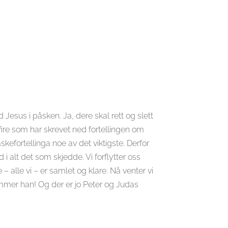
sus i påsken. Ja, dere skal rett og slett
 fire som har skrevet ned fortellingen om
skefortellinga noe av det viktigste. Derfor
d i alt det som skjedde. Vi forflytter oss
– alle vi – er samlet og klare. Nå venter vi
ommer han! Og der er jo Peter og Judas