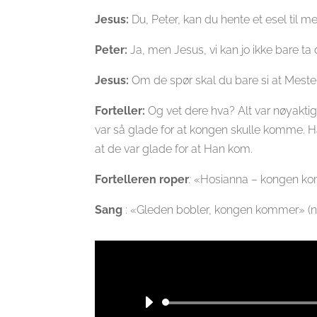
Jesus:
Du, Peter, kan du hente et esel til m
Peter:
Ja, men Jesus, vi kan jo ikke bare ta de
Jesus:
Om de spør skal du bare si at Mester
Forteller:
Og vet dere hva? Alt var nøyaktig
var så glade for at kongen skulle komme. H
at de var glade for at Han kom.
Fortelleren roper
:
«Hosianna – kongen k
Sang
: «Gleden bobler, kongen kommer» (ny f