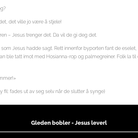
eg?
t, det ville jo være å stjele!
en – Jesus trenger det. Da vil de gi deg det.
 som Jesus hadde sagt. Rett innenfor byporten fant de eselet, 
an ble tatt imot med Hosianna-rop og palmegreiner. Folk la ti
ommer!»
il: fades ut av seg selv når de slutter å synge)
Gleden bobler - Jesus leverl
Lydavspiller