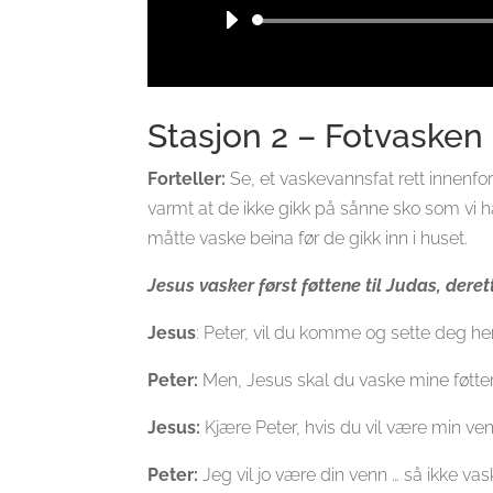
Stasjon 2 – Fotvasken
Forteller:
Se, et vaskevannsfat rett innenfo
varmt at de ikke gikk på sånne sko som vi h
måtte vaske beina før de gikk inn i huset.
Jesus vasker først føttene til Judas, derett
Jesus
: Peter, vil du komme og sette deg her
Peter:
Men, Jesus skal du vaske mine føtter
Jesus:
Kjære Peter, hvis du vil være min ven
Peter:
Jeg vil jo være din venn … så ikke va