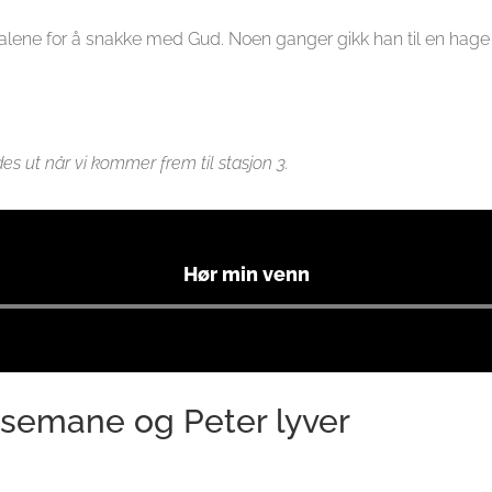
itt alene for å snakke med Gud. Noen ganger gikk han til en h
es ut når vi kommer frem til stasjon 3.
Hør min venn
Lydavspiller
etsemane og Peter lyver