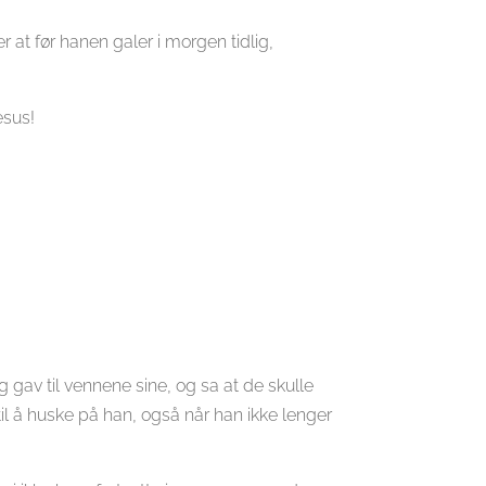
r at før hanen galer i morgen tidlig,
esus!
g gav til vennene sine, og sa at de skulle
il å huske på han, også når han ikke lenger