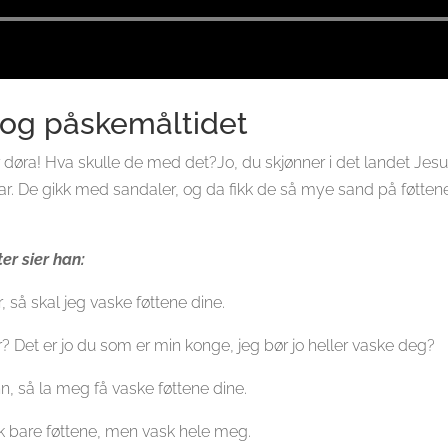
Lydavspiller
 og påskemåltidet
r døra! Hva skulle de med det?Jo, du skjønner i det landet Jesus
ar. De gikk med sandaler, og da fikk de så mye sand på føttene 
er sier han:
, så skal jeg vaske føttene dine.
? Det er jo du som er min konge, jeg bør jo heller vaske deg?
n, så la meg få vaske føttene dine.
sk bare føttene, men vask hele meg.