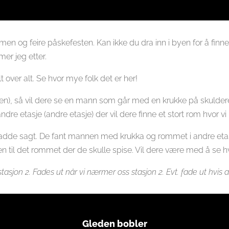
ammen og feire påskefesten. Kan ikke du dra inn i byen for å fin
mer jeg etter.
lt over alt. Se hvor mye folk det er her!
en), så vil dere se en mann som går med en krukke på skuldere
. I andre etasje (andre etasje) der vil dere finne et stort rom hvo
 hadde sagt. De fant mannen med krukka og rommet i andre eta
ren til det rommet der de skulle spise. Vil dere være med å se 
 stasjon 2. Fades ut når vi nærmer oss stasjon 2. Evt. fade ut hvi
Gleden bobler