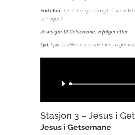
Forteller:
Jesus trengte av og til å være l
se hagen?
Jesus går til Getsemane, vi følger etter
Lyd:
Spill av «Hør min venn» mens vi går. Fad
Stasjon 3 – Jesus i G
Jesus i Getsemane