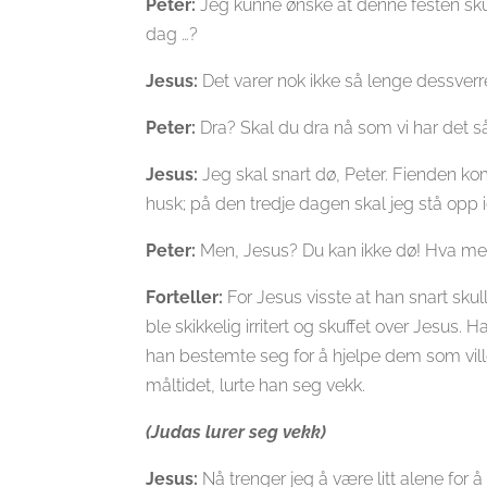
Peter:
Jeg kunne ønske at denne festen skull
dag …?
Jesus:
Det varer nok ikke så lenge dessverre
Peter:
Dra? Skal du dra nå som vi har det s
Jesus:
Jeg skal snart dø, Peter. Fienden ko
husk; på den tredje dagen skal jeg stå opp i
Peter:
Men, Jesus? Du kan ikke dø! Hva men
Forteller:
For Jesus visste at han snart sku
ble skikkelig irritert og skuffet over Jesus.
han bestemte seg for å hjelpe dem som vil
måltidet, lurte han seg vekk.
(Judas lurer seg vekk)
Jesus:
Nå trenger jeg å være litt alene for