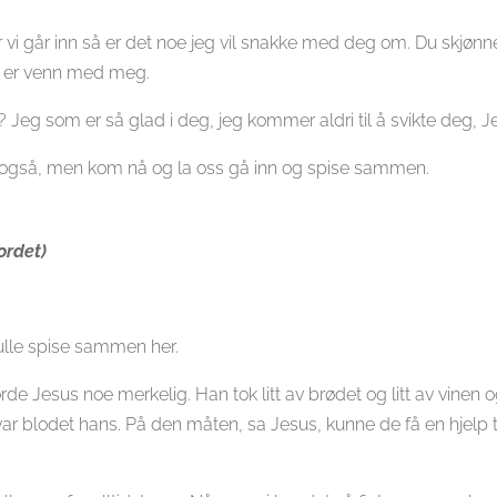
ør vi går inn så er det noe jeg vil snakke med deg om. Du skjønne
du er venn med meg.
 Jeg som er så glad i deg, jeg kommer aldri til å svikte deg, J
eg også, men kom nå og la oss gå inn og spise sammen.
ordet)
kulle spise sammen her.
de Jesus noe merkelig. Han tok litt av brødet og litt av vinen o
ar blodet hans. På den måten, sa Jesus, kunne de få en hjelp t