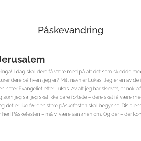
Påskevandring
i Jerusalem
ga! I dag skal dere få være med på alt det som skjedde med Je
 Lurer dere på hvem jeg er? Mitt navn er Lukas. Jeg er en av de
en heter Evangeliet etter Lukas. Av alt jeg har skrevet, er nok på
. Og som jeg sa, jeg skal ikke bare fortelle – dere skal få være me
g det er like før den store påskefesten skal begynne. Disiplene 
an er her! Påskefesten – må vi være sammen om. Og der – der k