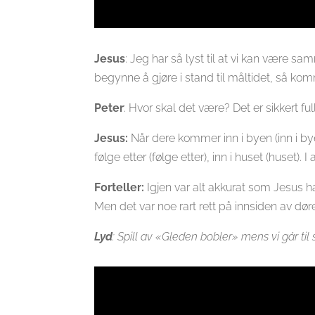
Jesus
: Jeg har så lyst til at vi kan være s
begynne å gjøre i stand til måltidet, så kom
Peter
: Hvor skal det være? Det er sikkert ful
Jesus:
Når dere kommer inn i byen (inn i by
følge etter (følge etter), inn i huset (huset)
Forteller:
Igjen var alt akkurat som Jesus
Men det var noe rart rett på innsiden av dø
Lyd
: Spill av «Gleden bobler» mens vi går til