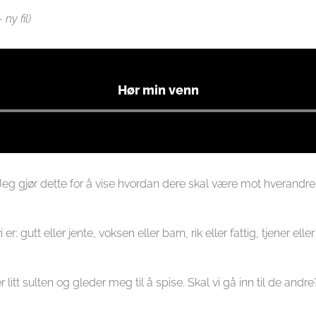
ny fil)
Hør min venn
Lydavspiller
 Jeg gjør dette for å vise hvordan dere skal være mot hverandre. Je
r: gutt eller jente, voksen eller barn, rik eller fattig, tjener ell
 litt sulten og gleder meg til å spise. Skal vi gå inn til de andre